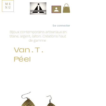
ME
NU
Se connecter
Bijoux contemporains artisanaux en
titane, argent, laiton. Créations haut
de gamme
Van . T .
Péel