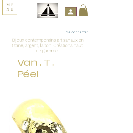
ME
NU
Se connecter
Bijoux contemporains artisanaux en
titane, argent, laiton. Créations haut
de gamme
Van . T .
Péel