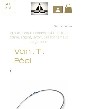
ME
NU
Se connecter
Bijoux contemporains artisanaux en
titane, argent, laiton. Créations haut
de gamme
Van . T .
Péel