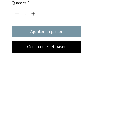
Quantité
*
Ajouter au panier
Commander et payer
Un collier artisanal aux nuances
d'azur, inspiré par la nature et le
mouvement de l'eau. Son pendentif
rayonnant évoque une fleur en
pleine éclosion, symbole de
renouveau, de lumière et d'élégance.
Éclosion Azur
est une création
www.van-t-peel.com
artisanale signée
Van.T.Péel
, réalisée
Site réalisé par Thierry Pletsers
avec soin pour mettre en valeur la