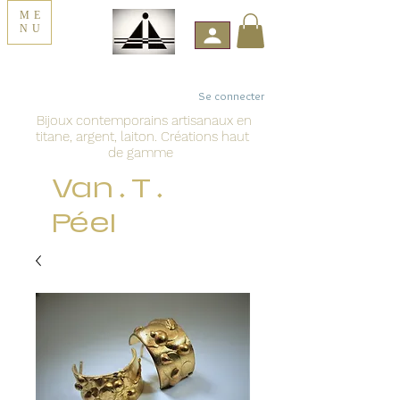
ME
NU
Se connecter
Bijoux contemporains artisanaux en
titane, argent, laiton. Créations haut
de gamme
Van . T .
Péel