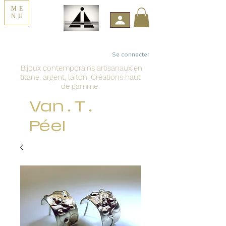
ME
NU
Se connecter
Bijoux contemporains artisanaux en
titane, argent, laiton. Créations haut
de gamme
Van . T .
Péel