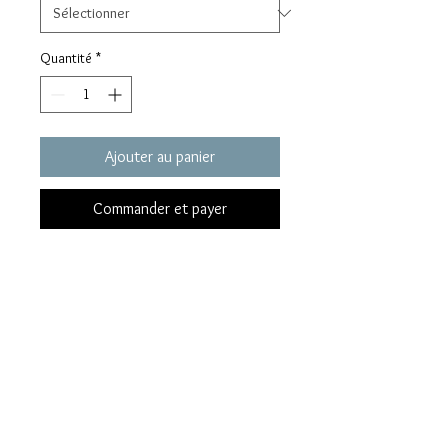
Quantité
*
Ajouter au panier
Commander et payer
Boucle d'oreilles goutelettes en
argent 925. très raffinés, s'accorde
à tous les stule.
www.van-t-peel.com