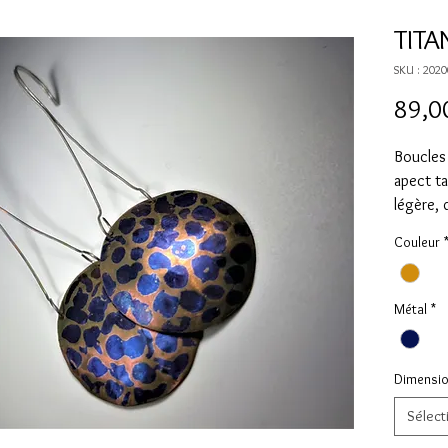
TITA
SKU : 202
89,0
Boucles 
apect ta
légère, 
fixation
Couleur
main.
Métal
*
Dimensi
Sélect