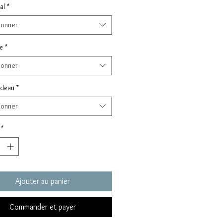
al
*
ionner
e
*
ionner
adeau
*
ionner
*
Ajouter au panier
Commander et payer