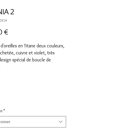
NIA 2
00314
Prix
0 €
d'oreilles en Titane deux couleurs,
chetée, cuivre et violet, très
design spécial de boucle de
. Pièce unique faite entièrement à la
*
on
*
ionner